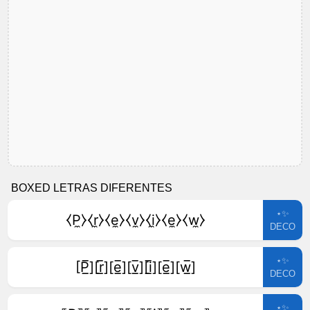
BOXED LETRAS DIFERENTES
⋆✨
⧼P̼⧽⧼r̼⧽⧼e̼⧽⧼v̼⧽⧼i̼⧽⧼e̼⧽⧼w̼⧽
DECO
⋆✨
[P̲̅][r̲̅][e̲̅][v̲̅][i̲̅][e̲̅][w̲̅]
DECO
⋆✨