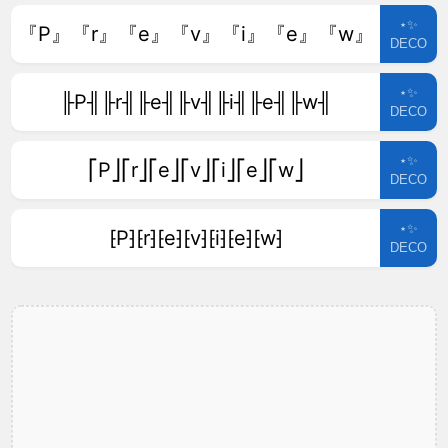
⋆✨
『P』『r』『e』『v』『i』『e』『w』
DECO
⋆✨
╟P╢╟r╢╟e╢╟v╢╟i╢╟e╢╟w╢
DECO
⋆✨
⎡P⎦⎡r⎦⎡e⎦⎡v⎦⎡i⎦⎡e⎦⎡w⎦
DECO
⋆✨
⁅P⁆⁅r⁆⁅e⁆⁅v⁆⁅i⁆⁅e⁆⁅w⁆
DECO