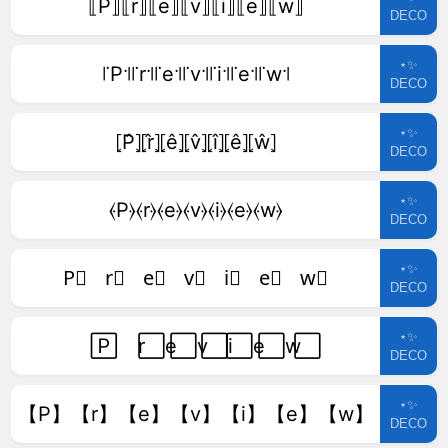
⟦P⟧⟦r⟧⟦e⟧⟦v⟧⟦i⟧⟦e⟧⟦w⟧
DECO
⋆✨
꜍P꜉꜍r꜉꜍e꜉꜍v꜉꜍i꜉꜍e꜉꜍w꜉
DECO
⋆✨
⦏P̂⦎⦏r̂⦎⦏ê⦎⦏v̂⦎⦏î⦎⦏ê⦎⦏ŵ⦎
DECO
⋆✨
⦑P⦒⦑r⦒⦑e⦒⦑v⦒⦑i⦒⦑e⦒⦑w⦒
DECO
⋆✨
P⃣ r⃣ e⃣ v⃣ i⃣ e⃣ w⃣
DECO
⋆✨
P⃞ r⃞ e⃞ v⃞ i⃞ e⃞ w⃞
DECO
⋆✨
【P】【r】【e】【v】【i】【e】【w】
DECO