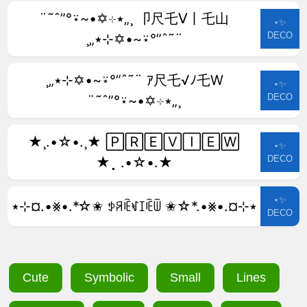
¨˜ˆ”°⍣~•✡⊹٭„¸ 卩尺乇ᐯ丨乇山
⋆✨
DECO
¸„٭⊹✡•~⍣°”ˆ˜¨
¸„٭⊹✡•~⍣°”ˆ˜¨ ｱ尺乇√ﾉ乇W
⋆✨
DECO
¨˜ˆ”°⍣~•✡⊹٭„¸
★¸.•☆•.¸★ 🄿🅁🄴🅅🄸🄴🅆
⋆✨
DECO
★⡀.•☆•.★
⋆✨
٭⊹¤.•⨳•.*☆✬ ꉣꋪꍟꃴꀤꍟꅏ ✬☆*.•⨳•.¤⊹٭
DECO
Cute
Symbolic
Small
Lines