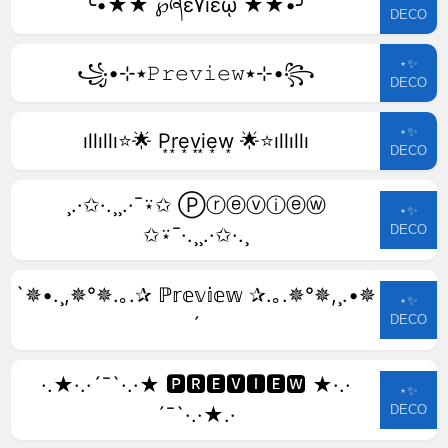
╰•★★ ℘ཞɛ۷ıɛῳ ★★•╯
DECO
⋆✨
꧁•⊹٭𝙿𝚛𝚎𝚟𝚒𝚎𝚠٭⊹•꧂
DECO
⋆✨
ıllıllı⭐🌟 P͙r͙e͙v͙i͙e͙w͙ 🌟⭐ıllıllı
DECO
¸.·✩·.¸¸.·¯⍣✩ Ⓟⓡⓔⓥⓘⓔⓦ
⋆✨
DECO
✩⍣¯·.¸¸.·✩·.¸
`✵•.¸,✵°✵.｡.✰ ℙ𝕣𝕖𝕧𝕚𝕖𝕨 ✰.｡.✵°✵,¸.•✵
⋆✨
DECO
´
·.★·.·´¯`·.·★ 🅿🆁🅴🆅🅸🅴🆆 ★·.·
⋆✨
DECO
´¯`·.·★.·