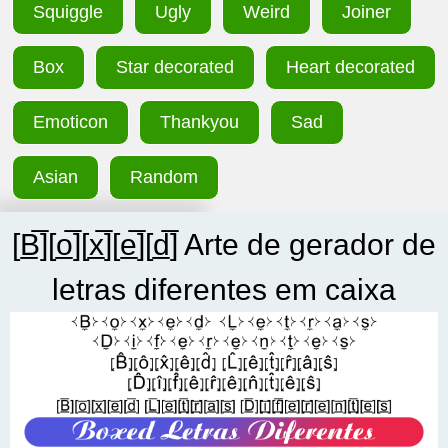
Squiggle
Ugly
Weird
Joiner
Box
Star decorated
Heart decorated
Emoticon
Thankyou
Sad
Asian
Random
[B̲̅][o̲̅][x̲̅][e̲̅][d̲̅] Arte de gerador de
letras diferentes em caixa