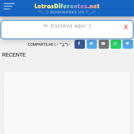
'*•.¸♡ BOOKMARKS US ♡¸.•*'
X
COMPARTILHE (☞ ͡° ͜ʖ ͡°)☞
RECENTE