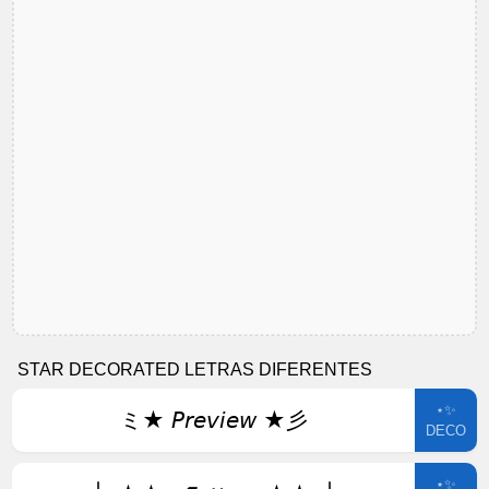
STAR DECORATED LETRAS DIFERENTES
⋆✨
ミ★ 𝘗𝘳𝘦𝘷𝘪𝘦𝘸 ★彡
DECO
⋆✨