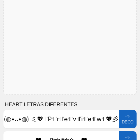
HEART LETRAS DIFERENTES
⋆✨
(◍•ᴗ•◍) ミ💖 ꜍P꜉꜍r꜉꜍e꜉꜍v꜉꜍i꜉꜍e꜉꜍w꜉ 💖彡
DECO
⋆✨