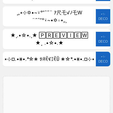
¸„٭⊹✡•~⍣°”ˆ˜¨ ｱ尺乇√ﾉ乇W
⋆✨
DECO
¨˜ˆ”°⍣~•✡⊹٭„¸
★¸.•☆•.¸★ 🄿🅁🄴🅅🄸🄴🅆
⋆✨
DECO
★⡀.•☆•.★
⋆✨
٭⊹¤.•⨳•.*☆✬ ꉣꋪꍟꃴꀤꍟꅏ ✬☆*.•⨳•.¤⊹٭
DECO