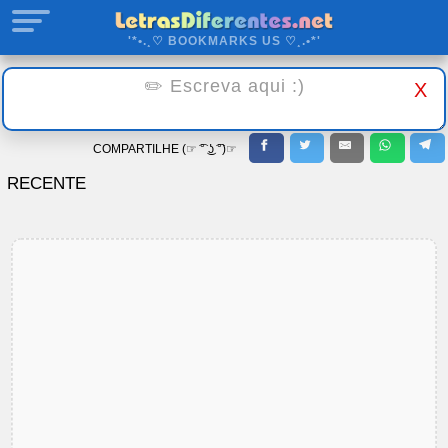
'*•.¸♡ BOOKMARKS US ♡¸.•*'
X
COMPARTILHE (☞ ͡° ͜ʖ ͡°)☞
RECENTE