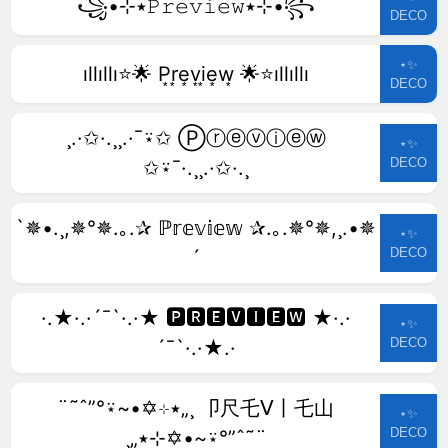
꧁•⊹٭𝙿𝚛𝚎𝚟𝚒𝚎𝚠٭⊹•꧂
DECO
⋆✨
ıllıllı⭐🌟 P͙r͙e͙v͙i͙e͙w͙ 🌟⭐ıllıllı
DECO
¸.·✩·.¸¸.·¯⍣✩ Ⓟⓡⓔⓥⓘⓔⓦ
⋆✨
DECO
✩⍣¯·.¸¸.·✩·.¸
`✵•.¸,✵°✵.｡.✰ ℙ𝕣𝕖𝕧𝕚𝕖𝕨 ✰.｡.✵°✵,¸.•✵
⋆✨
DECO
´
·.★·.·´¯`·.·★ 🅿🆁🅴🆅🅸🅴🆆 ★·.·
⋆✨
DECO
´¯`·.·★.·
¨˜ˆ”°⍣~•✡⊹٭„¸ 卩尺乇ᐯ丨乇山
⋆✨
DECO
¸„٭⊹✡•~⍣°”ˆ˜¨