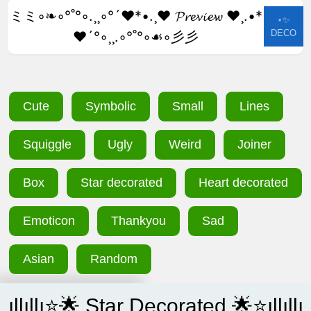
ミミ◦❧◦°˚°◦.¸¸◦°´❤*•.¸♥ 𝓟𝓻𝓮𝓿𝓲𝓮𝔀 ♥¸.•*
⋆✨
DECO
❤´°◦¸¸.◦°˚°◦☙◦彡彡
Cute
Symbolic
Small
Lines
Squiggle
Ugly
Weird
Joiner
Box
Star decorated
Heart decorated
Emoticon
Thankyou
Sad
Asian
Random
ıllıllı⭐🌟 S͙t͙a͙r͙ D͙e͙c͙o͙r͙a͙t͙e͙d͙ 🌟⭐ıllıllı