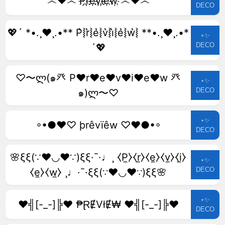
෴❤️෴ P҉r҉e҉v҉i҉e҉w҉ ෴❤️෴
DECO
💖´ *•.¸♥¸.•** P͛⦚r͛⦚e͛⦚v͛⦚i͛⦚e͛⦚w͛⦚ **•.¸♥¸.•*
⋆✨
DECO
´💖
♡〜ლ(๑癶 P♥r♥e♥v♥i♥e♥w 癶
⋆✨
DECO
๑)ლ〜♡
⋆✨
◦•●❤♡ þrêvïêw ♡❤●•◦
DECO
🌸ξξ(∵❤◡❤∵)ξξ·¯·♩¸ ⧼P̼⧽⧼r̼⧽⧼e̼⧽⧼v̼⧽⧼i̼⧽
⋆✨
DECO
⧼e̼⧽⧼w̼⧽ ¸♩·¯·ξξ(∵❤◡❤∵)ξξ🌸
⋆✨
♥╣[-_-]╠♥ ₱ⱤɆVłɆ₩ ♥╣[-_-]╠♥
DECO