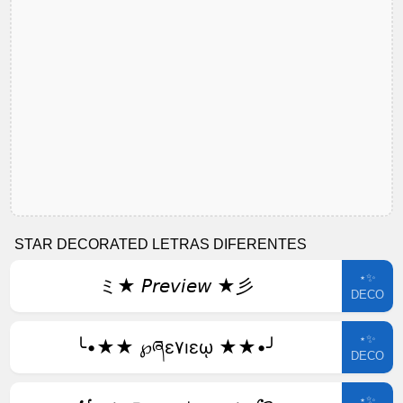
STAR DECORATED LETRAS DIFERENTES
⋆✨
ミ★ 𝘗𝘳𝘦𝘷𝘪𝘦𝘸 ★彡
DECO
⋆✨
╰•★★ ℘ཞɛ۷ıɛῳ ★★•╯
DECO
⋆✨